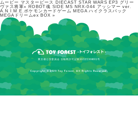
ムービー マスターピース DIECAST STAR WARS EP3 グリー
ヴァス将軍«
ROBOT魂 SIDE MS NRX-044 アッシマー ver.
A.N.I.M.E.
ポケモンカードゲーム MEGA ハイクラスパック
MEGAドリームex BOX
»
東京都公安委員会 古物商許可証第302221308001号
Copyright © 2020 Toy Forest. All Rights Reserved.