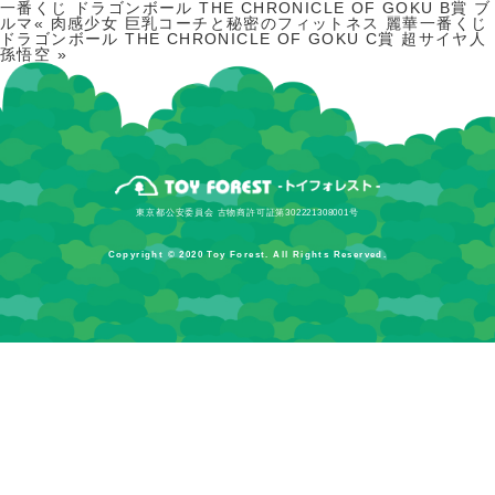
一番くじ ドラゴンボール THE CHRONICLE OF GOKU B賞 ブ
ルマ«
肉感少女 巨乳コーチと秘密のフィットネス 麗華
一番くじ
ドラゴンボール THE CHRONICLE OF GOKU C賞 超サイヤ人
孫悟空
»
東京都公安委員会 古物商許可証第302221308001号
Copyright © 2020 Toy Forest. All Rights Reserved.