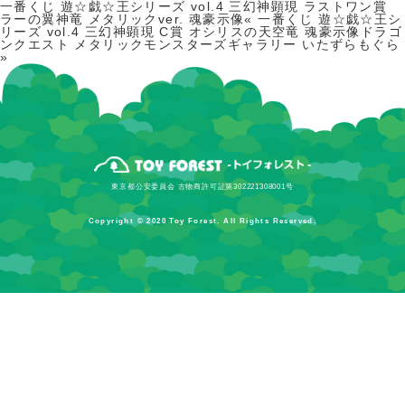
一番くじ 遊☆戯☆王シリーズ vol.4 三幻神顕現 ラストワン賞
ラーの翼神竜 メタリックver. 魂豪示像«
一番くじ 遊☆戯☆王シ
リーズ vol.4 三幻神顕現 C賞 オシリスの天空竜 魂豪示像
ドラゴ
ンクエスト メタリックモンスターズギャラリー いたずらもぐら
»
東京都公安委員会 古物商許可証第302221308001号
Copyright © 2020 Toy Forest. All Rights Reserved.