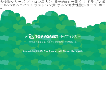
大怪獣シリーズ メトロン星人Jr. 発光Ver«
一番くじ ドラゴンボ
ールVSオムニバスZ ラストワン賞 ポルンガ
大怪獣シリーズ ホー
»
東京都公安委員会 古物商許可証第302221308001号
Copyright © 2020 Toy Forest. All Rights Reserved.