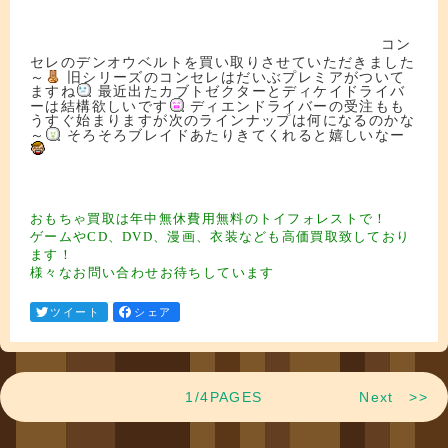
フィギュア買取 フィギュア買取 フィギュア買取 フィギュア買取 フィギュ
ア買取
コン
ドール ブライス ドルフィー アゾン プーリップ マクロス ボトムズ
セレのデンオウベルトを買い取りさせていただきました
～
旧シリーズのコンセレはだいぶプレミアがついて
ますね
最近出たカブトゼクターとディケイドライバ
ーは結構欲しいです
ディエンドライバーの受注もも
うすぐ始まりますが次のラインナップは何になるのかな
～
そろそろブレイドあたりきてくれると嬉しいなー
フィギュア買取 フィギュア買取 フィギュア買取 フィギュア買取
フィギュア
買取 フィギュア買取 フィギュア買取 フィギュア買取 フィギュア買取
フィ
ギュア買取 フィギュ ア買取 フィギュア買取
フィギュア買取
おもちゃ買取は年中無休費用無料のトイフォレストで！
ゲームやCD、DVD、漫画、衣装なども高価買取致しており
ます！
様々なお問い合わせお待ちしています
ツイート
シェア
1/4PAGES
Next >>