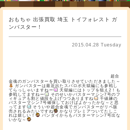
おもちゃ 出張買取 埼玉 トイフォレスト ガ
ンバスター！
2015.04.28 Tuesday
フィフィギュア買取 フィギュア買取 フィギュア買取 フィギュア買取 フィ
ギュア買取
ドール ブライス ドルフィー アゾン プーリップ マクロス ボトムズギュア
買取 フィギュア買取 フィギュア買取 フィギュア買取 フィギュア買取
超合
ドール ブライス ドルフィー アゾン プーリップ マクロス ボトムズ
金魂のガンバスターを買い取りさせていただきました～
ガンバスターは最近出たスパロボ天獄編にも参戦し
てらっしゃいますねー
天獄編にはトップを狙え2！も
参戦してますねー
そのせいかバスターマシン7号のフ
ィギュアも割と値段を上げつつありますね
千値練の
バスターマシン7号確保しておけばよかったかな～と思
ってます
そういや超合金魂でガンバスターがリペ販
売されるみたいですね
かなりプレミアついてたしこ
れは嬉しい！
バンダイからもバスターマシン7号出な
いかな～
フィギュア買取 フィギュア買取 フィギュア買取 フィギュア買取
フィギュア
買取 フィギュア買取 フィギュア買取 フィギュア買取 フィギュア買取
フィ