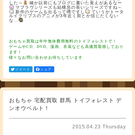
した～
確か以前にもブログに書いた覚えがあるなー
マブラヴシリーズも結構息の長いシリーズですね～
新作のゲームも出るって噂ですし
ていうかトータ
ルイクリプスのアニメが3年近く前とか信じたくない
な…
フィギュア買取 フィギュア買取 フィギュア買取 フィギュア買取
フィギュア
買取 フィギュア買取 フィギュア買取 フィギュア買取 フィギュア買取
フィ
ギュア買取 フィギュ ア買取 フィギュア買取
フィギュア買取
おもちゃ買取は年中無休費用無料のトイフォレストで！
ゲームやCD、DVD、漫画、衣装なども高価買取致しており
ます！
様々なお問い合わせお待ちしています
ツイート
シェア
おもちゃ 宅配買取 群馬 トイフォレスト デ
ンオウベルト！
2015.04.23 Thursday