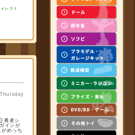
 フィギュア買
フォレスト
 Thursday
勇者シ
ガインが
上がめっち