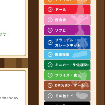
ュア買取
フィギ
ります！
ednesday