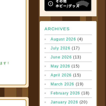
ARCHIVES
August 2026
(4)
July 2026
(17)
June 2026
(13)
ュア買取
フィギ
ります！
May 2026
(15)
April 2026
(15)
March 2026
(19)
February 2026
(18)
January 2026
(20)